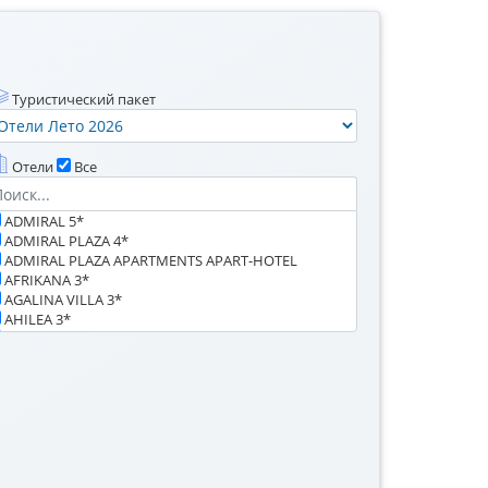
Туристический пакет
Отели
Все
ADMIRAL 5*
ADMIRAL PLAZA 4*
ADMIRAL PLAZA APARTMENTS APART-HOTEL
AFRIKANA 3*
AGALINA VILLA 3*
AHILEA 3*
AKORD 3*
AKTINIA 4*
ALBA 4*
ALEXANDER 3*
ALEXANDRA 3*
ALLEGRA 4*
ALLIA APARTMENTS (ex.RAVDA APARTMENTS) 3*
ALTHEA 3*