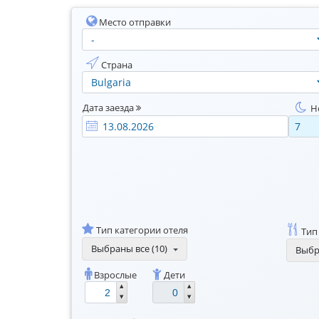
Место отправки
Страна
Дата заезда
Н
Тип категории отеля
Тип
Выбраны все (10)
Выбра
Взрослые
Дети
▴
▴
▾
▾